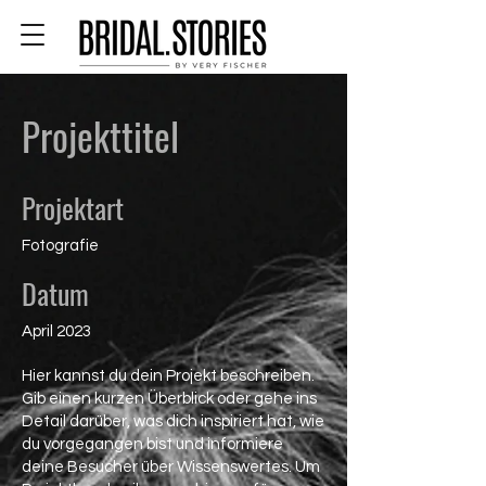
Projekttitel
Projektart
Fotografie
Datum
April 2023
Hier kannst du dein Projekt beschreiben.
Gib einen kurzen Überblick oder gehe ins
Detail darüber, was dich inspiriert hat, wie
du vorgegangen bist und informiere
deine Besucher über Wissenswertes. Um