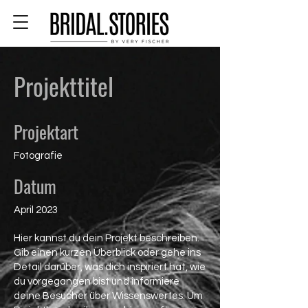
Projekttitel
Projektart
Fotografie
Datum
April 2023
Hier kannst du dein Projekt beschreiben.
Gib einen kurzen Überblick oder gehe ins
Detail darüber, was dich inspiriert hat, wie
du vorgegangen bist und informiere
deine Besucher über Wissenswertes. Um